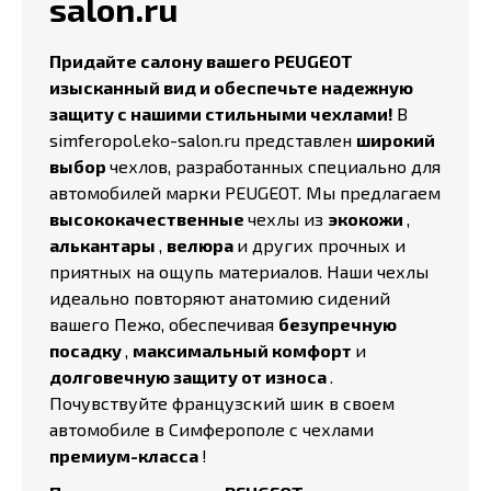
salon.ru
Придайте салону вашего PEUGEOT
изысканный вид и обеспечьте надежную
защиту с нашими стильными чехлами!
В
simferopol.eko-salon.ru представлен
широкий
выбор
чехлов, разработанных специально для
автомобилей марки PEUGEOT. Мы предлагаем
высококачественные
чехлы из
экокожи
,
алькантары
,
велюра
и других прочных и
приятных на ощупь материалов. Наши чехлы
идеально повторяют анатомию сидений
вашего Пежо, обеспечивая
безупречную
посадку
,
максимальный комфорт
и
долговечную защиту от износа
.
Почувствуйте французский шик в своем
автомобиле в Симферополе с чехлами
премиум-класса
!