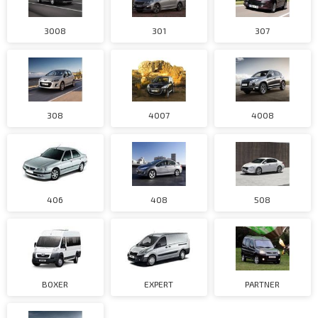
3008
301
307
308
4007
4008
406
408
508
BOXER
EXPERT
PARTNER