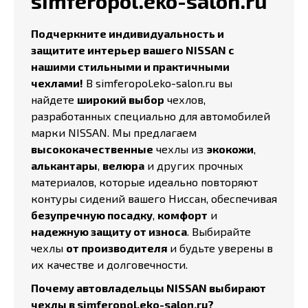
simferopol.eko-salon.ru
Подчеркните индивидуальность и
защитите интерьер вашего NISSAN с
нашими стильными и практичными
чехлами!
В simferopol.eko-salon.ru вы
найдете
широкий выбор
чехлов,
разработанных специально для автомобилей
марки NISSAN. Мы предлагаем
высококачественные
чехлы из
экокожи
,
алькантары
,
велюра
и других прочных
материалов, которые идеально повторяют
контуры сидений вашего Ниссан, обеспечивая
безупречную посадку
,
комфорт
и
надежную защиту от износа
. Выбирайте
чехлы
от производителя
и будьте уверены в
их качестве и долговечности.
Почему автовладельцы NISSAN выбирают
чехлы в simferopol.eko-salon.ru?